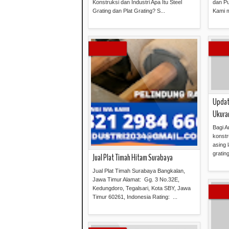
Konstruksi dan Industri Apa Itu Steel
dan Pu
Grating dan Plat Grating? S...
Kami m
Read more »
Updat
Ukura
Bagi A
konstr
asing 
grating
Jual Plat Timah Hitam Surabaya
Jual Plat Timah Surabaya Bangkalan,
Jawa Timur Alamat: Gg. 3 No.32E,
Kedungdoro, Tegalsari, Kota SBY, Jawa
Timur 60261, Indonesia Rating: ...
Read more »