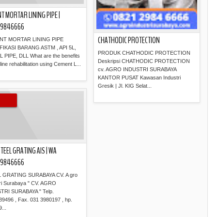
T MORTAR LINING PIPE |
29846666
CHATHODIC PROTECTION
NT MORTAR LINING PIPE
FIKASI BARANG ASTM , API 5L,
PRODUK CHATHODIC PROTECTION
 PIPE, DLL What are the benefits
Deskripsi CHATHODIC PROTECTION
line rehabilitation using Cement L...
cv. AGRO INDUSTRI SURABAYA
KANTOR PUSAT Kawasan Industri
Gresik | Jl. KIG Selat...
Read more »
Read more »
STEEL GRATING AIS | WA
29846666
 GRATING SURABAYA CV. A gro
ri Surabaya " CV. AGRO
TRI SURABAYA " Telp.
9496 , Fax. 031 3980197 , hp.
...