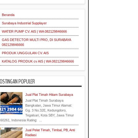
Serrated
Grating
Pipa
Pallet
Surabaya
Mesh
Industri
Beranda
Supplier
Industri
Surabaya Industrial Supplayer
WATER PUMP CV. AIS | WA 082129846666
Indonesia
Grating
Galvanis
Plat
GAS DETECTOR MULTI PRO, DI SURABAYA
Industri
Industri
082129846666
Industrial
PRODUK UNGGULAN CV. AIS
Indonesia
Supplier
Grating
Galvanis
KATALOG PRODUK cv AIS | WA 082129846666
Indonesia
Industrial
Indonesia
OSTINGAN POPULER
Indonesia
Material
Industri
Jual Plat Timah Hitam Surabaya
Jual Plat Timah Surabaya
Bangkalan, Jawa Timur Alamat:
Indonesia
Industri
Gg. 3 No.32E, Kedungdoro,
Industri
Tegalsari, Kota SBY, Jawa Timur
Supplier
60261, Indonesia Rating: ...
Industrial
Jual Pelat Timah, Timbal, PB, Anti
Radiasi
Industri
Surabaya