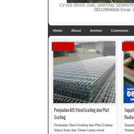
CV AIS DIVISI JUAL GRATING SERRATED 
082129846666 Email. I
Home
About
Archive
Comments
Penjualan AIS Steel Grating dan Plat
Suppli
Grating
Radia
Penjualan Steel Grating dan Plat Grating:
Suppli
Solusi Kuat dan Tahan Lama untuk
Radias