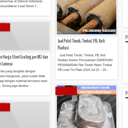
skesmas di Seluruh Indonesia
enyediakan Lead Sheet T...
Read more »
P
Jual Pelat Timah, Timbal, PB, Anti
Radiasi
Jual Pelat Timah, Timbal, PB, Anti
e Harga Steel Grating per M2 dan
Radiasi Kantor Perusahaan DAPATKAN
n Lainnya
PENAWARAN Plat Timah Hitam Timbal
PB Lead Tin Plate 2018 Jul 22 – 20...
nda yang bergelut dengan
uksi bangunan, pasti sudah tidak
lagi dengan material bernama steel
Read more »
. Sering juga disebut ...
P
Read more »