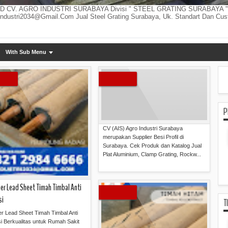
CV. AGRO INDUSTRI SURABAYA Divisi " STEEL GRATING SURABAYA " Tel
ndustri2034@gmail.com Jual Steel Grating Surabaya, Uk. Standart Dan Cu
With Sub Menu
P
CV (AIS) Agro Industri Surabaya
merupakan Supplier Besi Profil di
Surabaya. Cek Produk dan Katalog Jual
Plat Aluminium, Clamp Grating, Rockw...
Read more »
er Lead Sheet Timah Timbal Anti
si
T
er Lead Sheet Timah Timbal Anti
i Berkualitas untuk Rumah Sakit