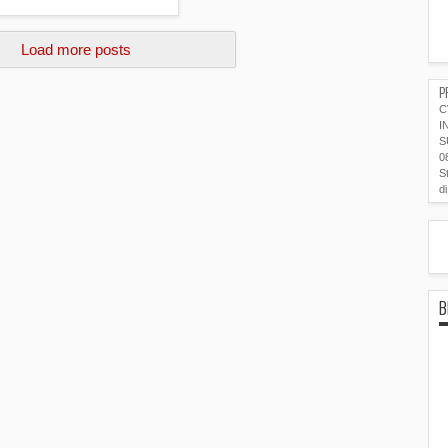
Read more »
Load more posts
P
C
I
S
0
S
d
B