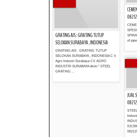
CEMEN
0821
CEME
SPESI
GRATING AIS : GRATING TUTUP
SPIRAL
of pipe
SELOKAN SURABAYA , INDONESIA
GRATING AIS : GRATING TUTUP
SELOKAN SURABAYA , INDONESIA C V.
Agro Industri Surabaya CV. AGRO
INDUSTRI SURABAYA divisi " STEEL
GRATING ...
Read more »
JUAL 
0821
STEEL
Indust
INDUS
031398
082129