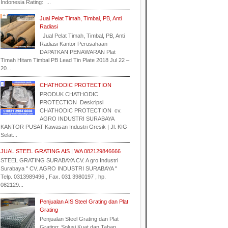
Indonesia Rating: ...
Jual Pelat Timah, Timbal, PB, Anti
Radiasi
Jual Pelat Timah, Timbal, PB, Anti
Radiasi Kantor Perusahaan
DAPATKAN PENAWARAN Plat
Timah Hitam Timbal PB Lead Tin Plate 2018 Jul 22 –
20...
CHATHODIC PROTECTION
PRODUK CHATHODIC
PROTECTION Deskripsi
CHATHODIC PROTECTION cv.
AGRO INDUSTRI SURABAYA
KANTOR PUSAT Kawasan Industri Gresik | Jl. KIG
Selat...
JUAL STEEL GRATING AIS | WA 082129846666
STEEL GRATING SURABAYA CV. A gro Industri
Surabaya " CV. AGRO INDUSTRI SURABAYA "
Telp. 0313989496 , Fax. 031 3980197 , hp.
082129...
Penjualan AIS Steel Grating dan Plat
Grating
Penjualan Steel Grating dan Plat
Grating: Solusi Kuat dan Tahan