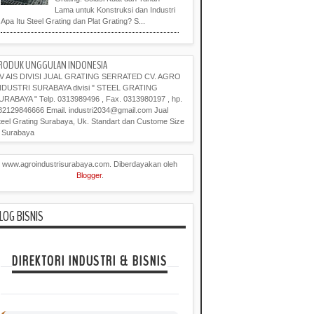
Lama untuk Konstruksi dan Industri
Apa Itu Steel Grating dan Plat Grating? S...
RODUK UNGGULAN INDONESIA
V AIS DIVISI JUAL GRATING SERRATED CV. AGRO
NDUSTRI SURABAYA divisi " STEEL GRATING
URABAYA " Telp. 0313989496 , Fax. 0313980197 , hp.
82129846666 Email. industri2034@gmail.com Jual
teel Grating Surabaya, Uk. Standart dan Custome Size
i Surabaya
www.agroindustrisurabaya.com. Diberdayakan oleh
Blogger
.
LOG BISNIS
DIREKTORI INDUSTRI & BISNIS