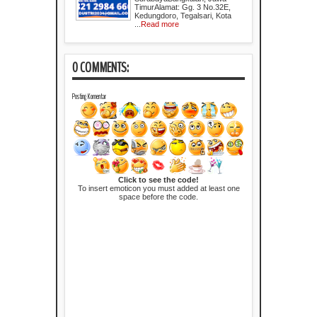
TimurAlamat: Gg. 3 No.32E,
Kedungdoro, Tegalsari, Kota
...
Read more
0 COMMENTS:
Posting Komentar
Click to see the code!
To insert emoticon you must added at least one
space before the code.