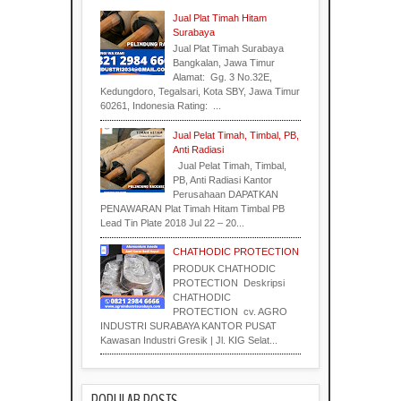
Industri
Jual Plat Timah Hitam
Surabaya
Jual Plat Timah Surabaya
Industri
Industrial
Bangkalan, Jawa Timur
Supplier
Alamat: Gg. 3 No.32E,
Kedungdoro, Tegalsari, Kota SBY, Jawa Timur
60261, Indonesia Rating: ...
Industri
Jual Pelat Timah, Timbal, PB,
Surabaya
Anti Radiasi
Material
Jual Pelat Timah, Timbal,
PB, Anti Radiasi Kantor
Perusahaan DAPATKAN
PENAWARAN Plat Timah Hitam Timbal PB
Lead Tin Plate 2018 Jul 22 – 20...
CHATHODIC PROTECTION
PRODUK CHATHODIC
PROTECTION Deskripsi
Indonesia
CHATHODIC
PROTECTION cv. AGRO
INDUSTRI SURABAYA KANTOR PUSAT
Kawasan Industri Gresik | Jl. KIG Selat...
POPULAR POSTS
Indonesia