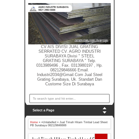
CV AIS DIVISI JUAL GRATING
SERRATED CV. AGRO INDUSTRI
SURABAYA Divisi " STEEL
GRATING SURABAYA " Telp.
0313989496 , Fax. 0313980197 , Hp.
082129846666 Email.
Industri2034@gmail.com Jual Steel
Grating Surabaya, Uk. Standart Dan
Custome Size Di Surabaya
Select a Page
Home
» »Unlabelled »
Jual Timah Hitam Timbal Lead Sheet
PB Surabaya 082129846666