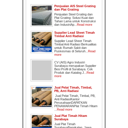
Penjualan AIS Steel Grating
dan Plat Grating
Penjualan Steel Grating dan
Plat Grating: Solusi Kuat dan
Tahan Lama untuk Konstruksi
dan IndustriAp...
Read more
Supplier Lead Sheet Timah
Timbal Anti Radiasi
Supplier Lead Sheet Timah
Timbal Anti Radiasi Berkualitas
untuk Rumah Sakit dan
Puskesmas di Seluruh...
Read
more
CV (AIS) Agro Industri
Surabaya merupakan Supplier
Besi Profil di Surabaya. Cek
Produk dan Katalog J...
Read
more
Jual Pelat Timah, Timbal,
PB, Anti Radiasi
Jual Pelat Timah, Timbal, PB,
Anti RadiasiKantor
PerusahaanDAPATKAN
PENAWARANPlat Timah Hitam
...
Read more
Jual Plat Timah Hitam
Surabaya
Jual Plat Timah
SurabayaBangkalan, Jawa