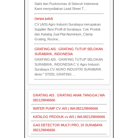
Sakit dan Puskesmas di Seluruh Indonesia
Kami menyediakan Lead Sheet T...
(tanpa judul)
CV (AIS) Agro Industri Surabaya merupakan
Supplier Besi Profil di Surabaya. Cek Produk
dan Katalog Jual Plat Aluminium, Clamp
Grating, Rockw...
GRATING AIS : GRATING TUTUP SELOKAN
SURABAYA , INDONESIA
GRATING AIS : GRATING TUTUP SELOKAN
SURABAYA , INDONESIA C V. Agro Industri
Surabaya CV. AGRO INDUSTRI SURABAYA
divisi " STEEL GRATING ...
GRATING AIS : GRATING ANAK TANGGA | WA
082129846666
WATER PUMP CV. AIS | WA 082129846666
KATALOG PRODUK cv AIS | WA 082129846666
GAS DETECTOR MULTI PRO, DI SURABAYA
082129846666