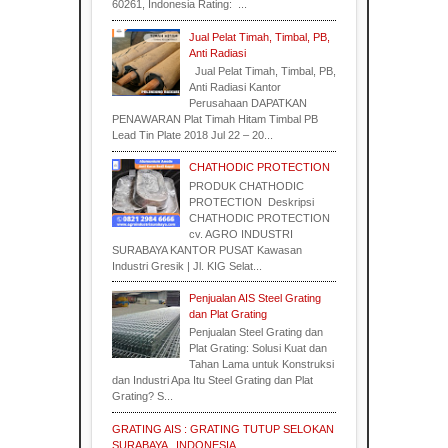
60261, Indonesia Rating: ...
Jual Pelat Timah, Timbal, PB,
Anti Radiasi
Jual Pelat Timah, Timbal, PB,
Anti Radiasi Kantor
Perusahaan DAPATKAN
PENAWARAN Plat Timah Hitam Timbal PB
Lead Tin Plate 2018 Jul 22 – 20...
CHATHODIC PROTECTION
PRODUK CHATHODIC
PROTECTION Deskripsi
CHATHODIC PROTECTION
cv. AGRO INDUSTRI
SURABAYA KANTOR PUSAT Kawasan
Industri Gresik | Jl. KIG Selat...
Penjualan AIS Steel Grating
dan Plat Grating
Penjualan Steel Grating dan
Plat Grating: Solusi Kuat dan
Tahan Lama untuk Konstruksi
dan Industri Apa Itu Steel Grating dan Plat
Grating? S...
GRATING AIS : GRATING TUTUP SELOKAN
SURABAYA , INDONESIA