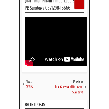
Jual Timah Hitam Timbal Lead Sheet
PB Surabaya 082129846666
Next
Previous
CV AIS
Jual Glasswool Rockwool
Surabaya
RECENT POSTS