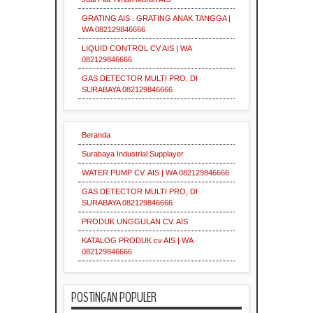
supplier
Insulasi
Industri
GRATING AIS : GRATING ANAK TANGGA |
Industrial
Supplier
Grating
WA 082129846666
Pallet
Mesh
LIQUID CONTROL CV AIS | WA
Industri
Insulasi
082129846666
Serrated
Grating
Industrial
Industri
GAS DETECTOR MULTI PRO, DI
Supplier
Surabaya
SURABAYA 082129846666
Pallet
Mesh
Pipa
Grating
Galvanis
Supplier
Industri
Beranda
Indonesia
Surabaya Industrial Supplayer
Industri
WATER PUMP CV. AIS | WA 082129846666
Plat
Supplier
Grating
Industri
Industrial
GAS DETECTOR MULTI PRO, DI
Galvanis
Indonesia
Indonesia
SURABAYA 082129846666
PRODUK UNGGULAN CV. AIS
KATALOG PRODUK cv AIS | WA
Industrial
Indonesia
082129846666
Indonesia
POSTINGAN POPULER
Material
Industri
Indonesia