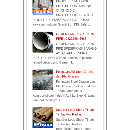
PRODUK CHATHODIC
PROTECTION Deskripsi
CHATHODIC
Supplier
PROTECTION cv. AGRO
INDUSTRI SURABAYA KANTOR PUSAT
Kawasan Industri Gresik | Jl. KIG Selat...
CEMENT MORTAR LINING
PIPE | 082129846666
CEMENT MORTAR LINING
PIPE SPESIFIKASI BARANG
ASTM , API 5L, SPIRAL
PIPE, DLL What are the benefits of pipeline
rehabilitation using Cement L...
Penjualan AIS Steel Grating
dan Plat Grating
Penjualan Steel Grating dan
Plat Grating: Solusi Kuat dan
Tahan Lama untuk
Konstruksi dan Industri Apa Itu Steel Grating
dan Plat Grating? S...
Supplier Lead Sheet Timah
Timbal Anti Radiasi
Supplier Lead Sheet Timah
Timbal Anti Radiasi
Berkualitas untuk Rumah